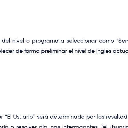
 del nivel o programa a seleccionar como
“Ser
ablecer de forma preliminar el nivel de ingles ac
or
“El Usuario”
será determinado por los resulta
ría o resolver algunas interrogantes,
“el Usuari