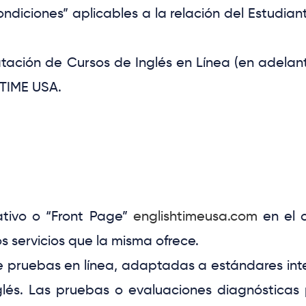
ondiciones”
aplicables a la relación del
Estudian
ratación de
Cursos de Inglés en Línea
(en adelan
TIME USA.
ativo o “Front Page”
englishtimeusa.com
en el c
os servicios que la misma ofrece.
e pruebas en línea, adaptadas a estándares int
inglés. Las pruebas o evaluaciones diagnóstic