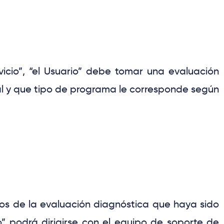
vicio”
,
“el Usuario”
debe tomar una evaluación
tual y que tipo de programa le corresponde según
dos de la evaluación diagnóstica que haya sido
o”
podrá dirigirse con el equipo de soporte de